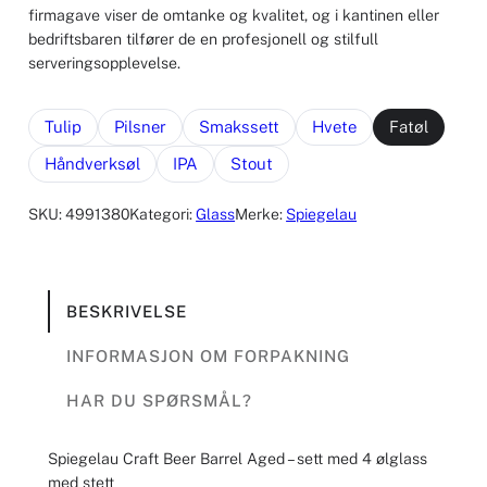
firmagave viser de omtanke og kvalitet, og i kantinen eller
bedriftsbaren tilfører de en profesjonell og stilfull
serveringsopplevelse.
Tulip
Pilsner
Smakssett
Hvete
Fatøl
Håndverksøl
IPA
Stout
SKU:
4991380
Kategori:
Glass
Merke:
Spiegelau
BESKRIVELSE
INFORMASJON OM FORPAKNING
HAR DU SPØRSMÅL?
Spiegelau Craft Beer Barrel Aged – sett med 4 ølglass
med stett