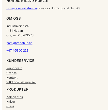
NORDIC BRAND HUB AS
firmagaveportalen.no
drives av Nordic Brand Hub AS
OM OSS
Industriveien 24
1481 Hagan
Org. nr. 918263578
post@brandhub.no
+47 465 00 222
KUNDESERVICE
Personvern
Om oss
Kontakt
Vilkår og betingelser
PRODUKTER
Kok og stek
Kniver
Glass