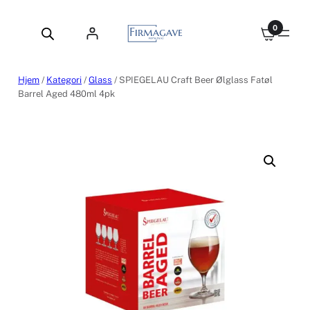
Hopp
til
0
innhold
Hjem
/
Kategori
/
Glass
/ SPIEGELAU Craft Beer Ølglass Fatøl
Barrel Aged 480ml 4pk