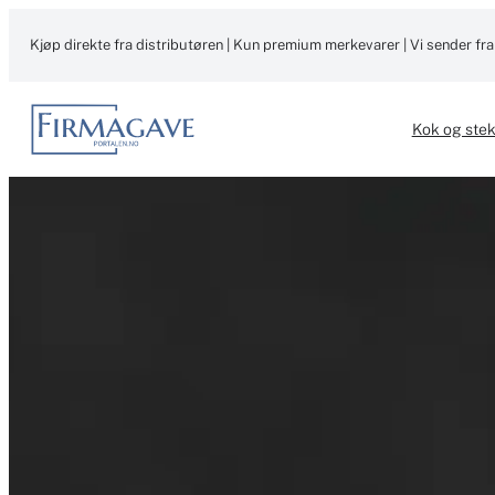
Hopp
til
Kjøp direkte fra distributøren | Kun premium merkevarer | Vi sender fra
innhold
Kok og ste
Bestill direkte fr