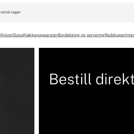
 norsk lager
k
Kniver
Glass
Kjøkkenapparater
Bordekking og servering
Redskaper
Inter
a importøren