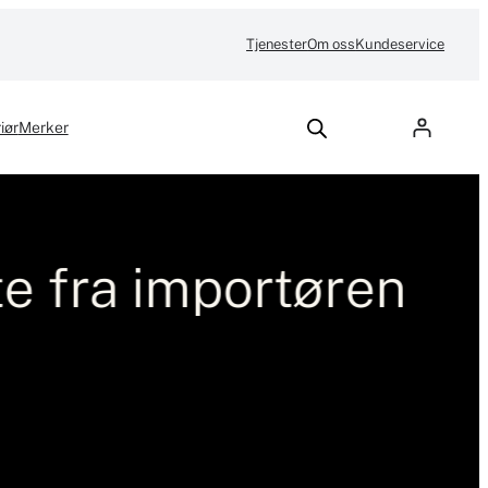
Tjenester
Om oss
Kundeservice
iør
Merker