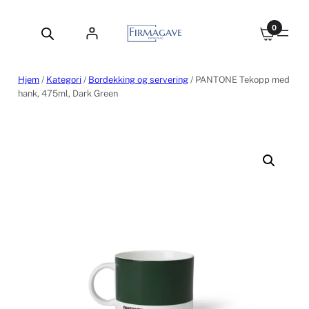
Hopp
til
0
innhold
Hjem
/
Kategori
/
Bordekking og servering
/ PANTONE Tekopp med
hank, 475ml, Dark Green