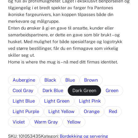
og full av profilmuligheter. Laget i eksklusivt benporselen og
tilgjengelig i et bredt spekter av farger fra Pantones
ikoniske fargeunivers, kan koppen tilpasses både din
merkevare og målgruppe.
Enten du ønsker å gi en gave til ansatte, kunder eller
samarbeidspartnere, er dette en gave som blir brukt – og
husket. Med mulighet for både spesialfarge og logotrykk
ved større bestillinger, får du en firmagave som virkelig
skiller seg ut.
Home is where the mug is – nå med ditt firmas identitet.
Aubergine
Black
Blue
Brown
Cool Gray
Dark Blue
Dark Green
Green
Light Blue
Light Green
Light Pink
Light Purple
Light Yellow
Orange
Red
Violet
Warm Gray
Yellow
SKU:
101053435
Kategori:
Bordekking og servering