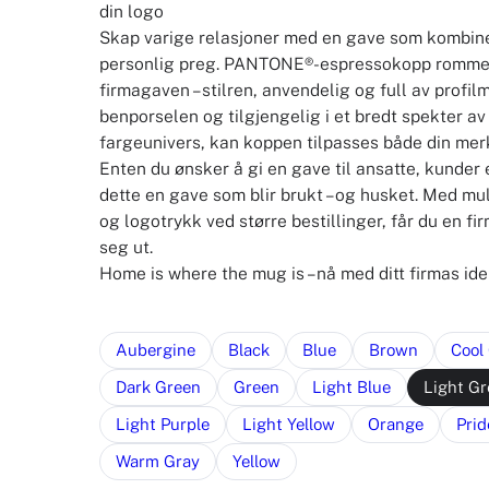
din logo
Skap varige relasjoner med en gave som kombiner
personlig preg. PANTONE®-espressokopp rommer 
firmagaven – stilren, anvendelig og full av profil
benporselen og tilgjengelig i et bredt spekter av
fargeunivers, kan koppen tilpasses både din me
Enten du ønsker å gi en gave til ansatte, kunder
dette en gave som blir brukt – og husket. Med mu
og logotrykk ved større bestillinger, får du en fi
seg ut.
Home is where the mug is – nå med ditt firmas iden
Aubergine
Black
Blue
Brown
Cool
Dark Green
Green
Light Blue
Light G
Light Purple
Light Yellow
Orange
Prid
Warm Gray
Yellow