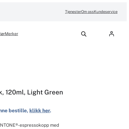
Tjenester
Om oss
Kundeservice
iør
Merker
 120ml, Light Green
nne bestille,
klikk her
.
 PANTONE®-espressokopp med