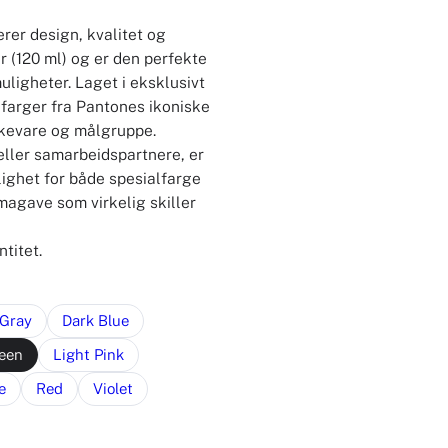
er design, kvalitet og
(120 ml) og er den perfekte
muligheter. Laget i eksklusivt
 farger fra Pantones ikoniske
rkevare og målgruppe.
 eller samarbeidspartnere, er
lighet for både spesialfarge
rmagave som virkelig skiller
titet.
 Gray
Dark Blue
reen
Light Pink
e
Red
Violet