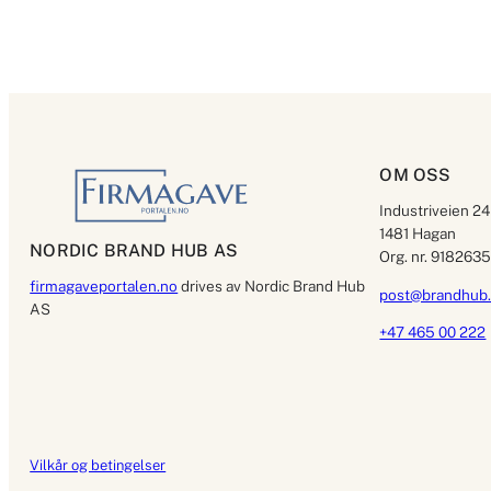
OM OSS
Industriveien 24
1481 Hagan
NORDIC BRAND HUB AS
Org. nr. 918263
firmagaveportalen.no
drives av Nordic Brand Hub
post@brandhub
AS
+47 465 00 222
Vilkår og betingelser