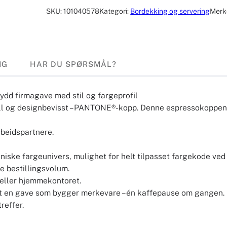
SKU:
101040578
Kategori:
Bordekking og servering
Merk
NG
HAR DU SPØRSMÅL?
d firmagave med stil og fargeprofil
ll og designbevisst – PANTONE®-kopp. Denne espressokoppen p
rbeidspartnere.
niske fargeunivers, mulighet for helt tilpasset fargekode ved 
re bestillingsvolum.
 eller hjemmekontoret.
en gave som bygger merkevare – én kaffepause om gangen. Ente
reffer.