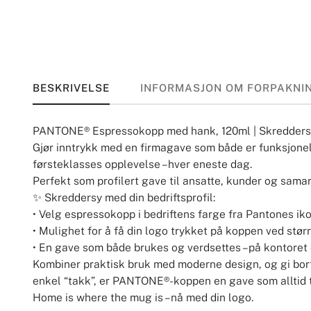
BESKRIVELSE
INFORMASJON OM FORPAKNI
PANTONE® Espressokopp med hank, 120ml | Skreddersyd
Gjør inntrykk med en firmagave som både er funksjone
førsteklasses opplevelse – hver eneste dag.
Perfekt som profilert gave til ansatte, kunder og sama
✨ Skreddersy med din bedriftsprofil:
• Velg espressokopp i bedriftens farge fra Pantones iko
• Mulighet for å få din logo trykket på koppen ved stør
• En gave som både brukes og verdsettes – på kontoret
Kombiner praktisk bruk med moderne design, og gi bort 
enkel “takk”, er PANTONE®-koppen en gave som alltid t
Home is where the mug is – nå med din logo.