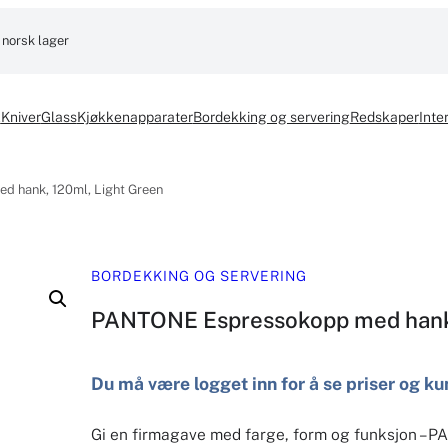
 norsk lager
k
Kniver
Glass
Kjøkkenapparater
Bordekking og servering
Redskaper
Inter
 hank, 120ml, Light Green
BORDEKKING OG SERVERING
PANTONE Espressokopp med hank,
Du må være logget inn for å se priser og ku
Gi en firmagave med farge, form og funksjon –