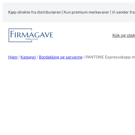
Hopp
til
Kjøp direkte fra distributøren | Kun premium merkevarer | Vi sender fra
innhold
Kok og ste
Hjem
/
Kategori
/
Bordekking og servering
/ PANTONE Espressokopp med