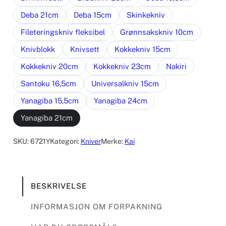
Deba 21cm
Deba 15cm
Skinkekniv
Fileteringskniv fleksibel
Grønnsakskniv 10cm
Knivblokk
Knivsett
Kokkekniv 15cm
Kokkekniv 20cm
Kokkekniv 23cm
Nakiri
Santoku 16,5cm
Universalkniv 15cm
Yanagiba 15,5cm
Yanagiba 24cm
Yanagiba 21cm
SKU:
6721Y
Kategori:
Kniver
Merke:
Kai
BESKRIVELSE
INFORMASJON OM FORPAKNING