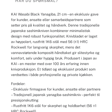
HAR DU SPØRSMÅL?
KAI Wasabi Black Yanagiba, 21 cm – en eksklusiv gave
for kunder, ansatte eller samarbeidspartnere som
setter pris på kvalitet og håndverk. Denne tradisjonelle
japanske sashimikniven kombinerer minimalistisk
design med robust funksjonalitet. Knivbladet er laget
av høypolert, rustfritt 1K6-stål med 56 (±1) HRC
Rockwell for langvarig skarphet, mens det
vannavstøtende kompositt-håndtaket gir slitestyrke og
komfort, selv under hyppig bruk. Produsert i Japan av
KAI – en mester med over 100 års erfaring innen
knivproduksjon. Et tidløst og eksklusivt produkt som
verdsettes i både profesjonelle og private kjøkken.
Fordeler:
– Eksklusiv firmagave for kunder, ansatte eller partnere
– Tradisjonell japansk yanagiba-sashimikniv – perfekt til
presisjonskutting
– Rustfritt 1K6-stål for skarphet og holdbarhet (56 ±1
HRC Rockwell)