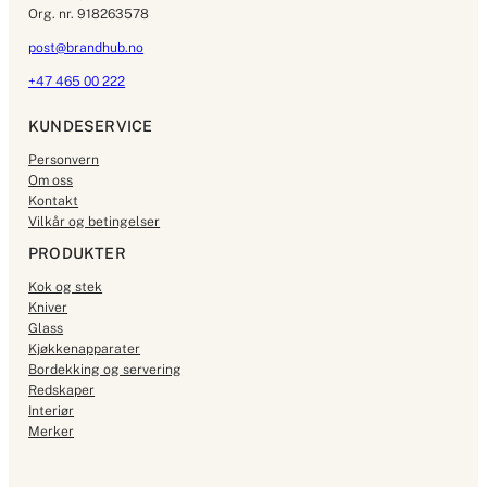
Org. nr. 918263578
post@brandhub.no
+47 465 00 222
KUNDESERVICE
Personvern
Om oss
Kontakt
Vilkår og betingelser
PRODUKTER
Kok og stek
Kniver
Glass
Kjøkkenapparater
Bordekking og servering
Redskaper
Interiør
Merker