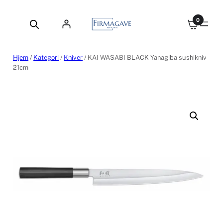
Hopp
til
0
innhold
Hjem
/
Kategori
/
Kniver
/ KAI WASABI BLACK Yanagiba sushikniv
21cm