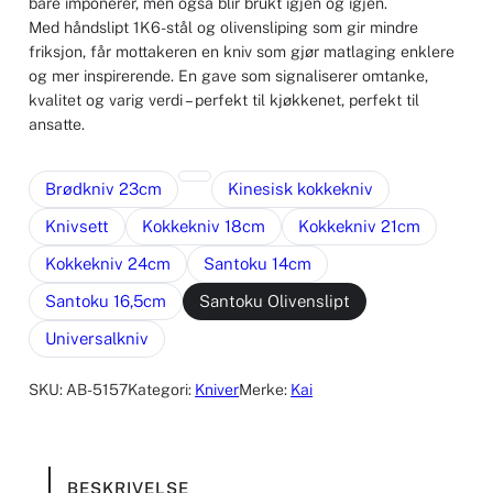
bare imponerer, men også blir brukt igjen og igjen.
Med håndslipt 1K6-stål og olivensliping som gir mindre
friksjon, får mottakeren en kniv som gjør matlaging enklere
og mer inspirerende. En gave som signaliserer omtanke,
kvalitet og varig verdi – perfekt til kjøkkenet, perfekt til
ansatte.
Brødkniv 23cm
Kinesisk kokkekniv
Knivsett
Kokkekniv 18cm
Kokkekniv 21cm
Kokkekniv 24cm
Santoku 14cm
Santoku 16,5cm
Santoku Olivenslipt
Universalkniv
SKU:
AB-5157
Kategori:
Kniver
Merke:
Kai
BESKRIVELSE