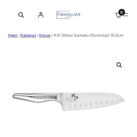
Hopp
til
0
innhold
Hjem
/
Kategori
/
Kniver
/ KAI Shoso Santoku Olivenslipt 16,5cm