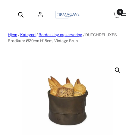
Hopp
til
0
innhold
Hjem
/
Kategori
/
Bordekking og servering
/ DUTCHDELUXES
Brødkurv Ø20cm H15cm, Vintage Brun