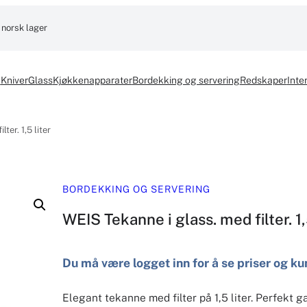
 norsk lager
k
Kniver
Glass
Kjøkkenapparater
Bordekking og servering
Redskaper
Inter
ter. 1,5 liter
BORDEKKING OG SERVERING
WEIS Tekanne i glass. med filter. 1,
Du må være logget inn for å se priser og ku
Elegant tekanne med filter på 1,5 liter. Perfekt g