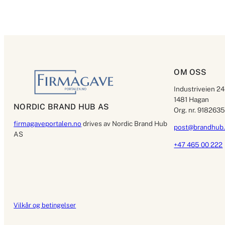
OM OSS
Industriveien 24
1481 Hagan
NORDIC BRAND HUB AS
Org. nr. 918263
firmagaveportalen.no
drives av Nordic Brand Hub
post@brandhub
AS
+47 465 00 222
Vilkår og betingelser