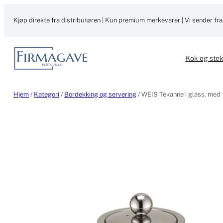
Hopp
til
Kjøp direkte fra distributøren | Kun premium merkevarer | Vi sender fra
innhold
Kok og ste
Hjem
/
Kategori
/
Bordekking og servering
/ WEIS Tekanne i glass. med fil