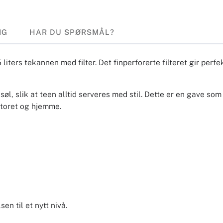
NG
HAR DU SPØRSMÅL?
ters tekannen med filter. Det finperforerte filteret gir perfe
 søl, slik at teen alltid serveres med stil. Dette er en gave s
ntoret og hjemme.
n til et nytt nivå.