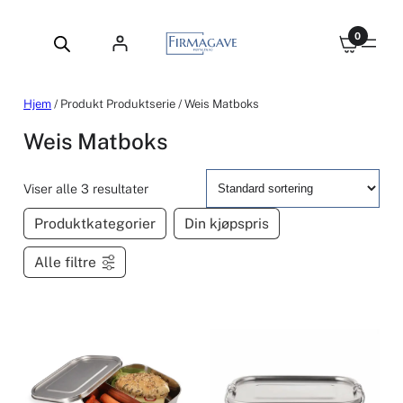
Hopp
til
0
innhold
Hjem
/ Produkt Produktserie / Weis Matboks
Weis Matboks
Viser alle 3 resultater
Produktkategorier
Din kjøpspris
Alle filtre